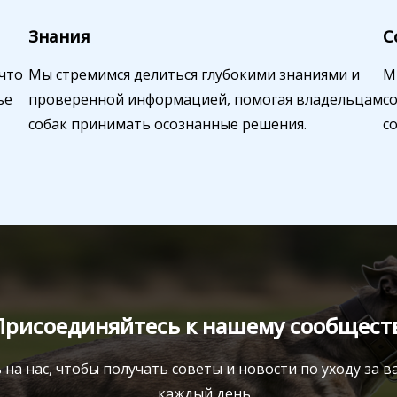
Знания
С
 что
Мы стремимся делиться глубокими знаниями и
М
ье
проверенной информацией, помогая владельцам
с
собак принимать осознанные решения.
с
Присоединяйтесь к нашему сообществ
на нас, чтобы получать советы и новости по уходу за
каждый день.