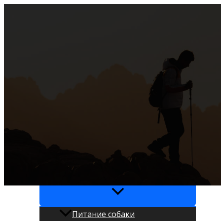
Перейти
к
содержимому
Азбука Собаковода
Главная
Амуниция и аксессуары
Воспитание и дрессировка
Общая
Здоровье и уход
Питание собаки