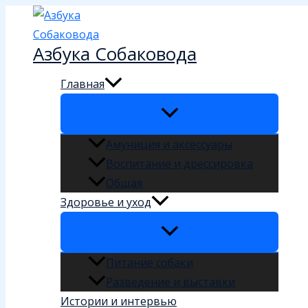
Перейти
к
Азбука Собаковода
содержимому
Главная
Амуниция и аксессуары
Воспитание и дрессировка
Общая
Здоровье и уход
Питание собаки
Разведение и выставки
Истории и интервью