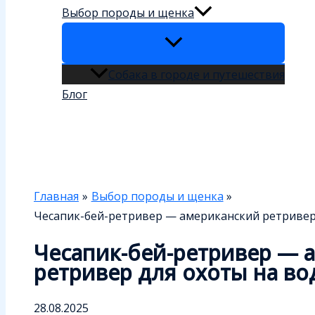
Выбор породы и щенка
Собака в городе и путешествия
Блог
Поиск
Главная
Выбор породы и щенка
Чесапик-бей-ретривер — американский ретриве
Чесапик-бей-ретривер — 
ретривер для охоты на в
28.08.2025