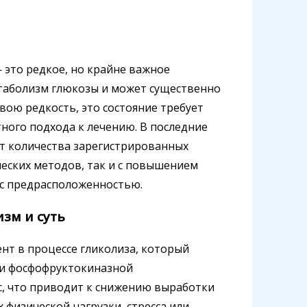
 это редкое, но крайне важное
етаболизм глюкозы и может существенно
вою редкость, это состояние требует
ного подхода к лечению. В последние
т количества зарегистрированных
ческих методов, так и с повышением
 с предрасположенностью.
изм и суть
нт в процессе гликолиза, который
ри фосфофруктокиназной
с, что приводит к снижению выработки
 физической нагрузки, стресса или