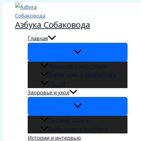
Перейти
к
Азбука Собаковода
содержимому
Главная
Амуниция и аксессуары
Воспитание и дрессировка
Общая
Здоровье и уход
Питание собаки
Разведение и выставки
Истории и интервью