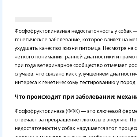
Фосфофруктокиназная недостаточность у собак —
генетическое заболевание, которое влияет на м
ухудшать качество жизни питомца. Несмотря на с
чёткого понимания, ранней диагностики и грамот
три года ветеринарное сообщество отмечает рос
случаев, что связано как с улучшением диагности
интереса к генетическому тестированию у пород
Что происходит при заболевании: механ
Фосфофруктокиназа (ФФК) — это ключевой ферме
отвечает за превращение глюкозы в энергию. П
недостаточности у собак нарушается этот процес
энергии в мышечных клетках, особенно в условиях