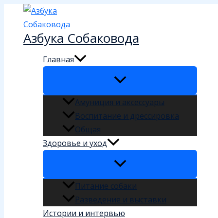
Перейти
к
Азбука Собаковода
содержимому
Главная
Амуниция и аксессуары
Воспитание и дрессировка
Общая
Здоровье и уход
Питание собаки
Разведение и выставки
Истории и интервью