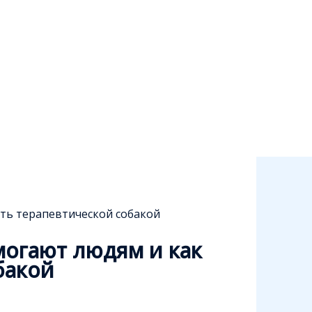
ать терапевтической собакой
могают людям и как
бакой