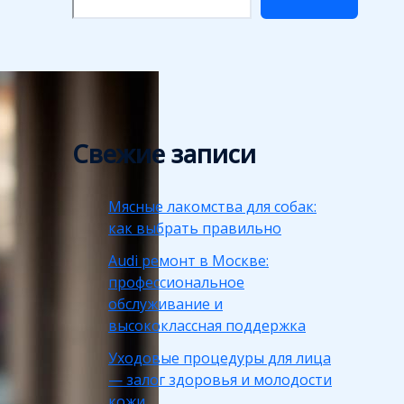
Свежие записи
Мясные лакомства для собак:
как выбрать правильно
Audi ремонт в Москве:
профессиональное
обслуживание и
высококлассная поддержка
Уходовые процедуры для лица
— залог здоровья и молодости
кожи