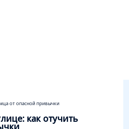
омца от опасной привычки
лице: как отучить
ычки