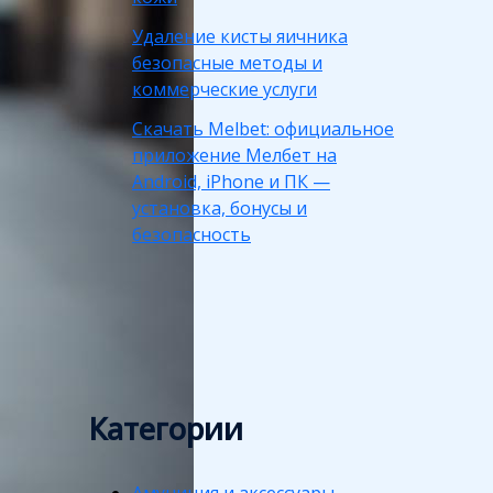
Удаление кисты яичника
безопасные методы и
коммерческие услуги
Скачать Melbet: официальное
приложение Мелбет на
Android, iPhone и ПК —
установка, бонусы и
безопасность
Категории