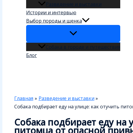
Разведение и выставки
Истории и интервью
Выбор породы и щенка
Собака в городе и путешествия
Блог
Поиск
Главная
Разведение и выставки
Собака подбирает еду на улице: как отучить пит
Собака подбирает еду на у
питомца от опасной прив