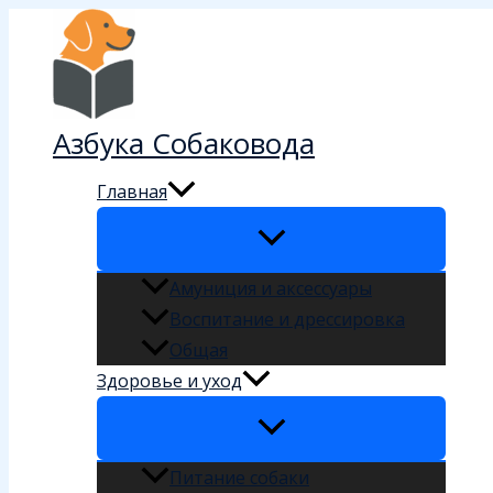
Перейти
к
содержимому
Азбука Собаковода
Главная
Амуниция и аксессуары
Воспитание и дрессировка
Общая
Здоровье и уход
Питание собаки