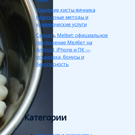
Удаление кисты яичника
безопасные методы и
коммерческие услуги
Скачать Melbet: официальное
приложение Мелбет на
Android, iPhone и ПК —
установка, бонусы и
безопасность
Категории