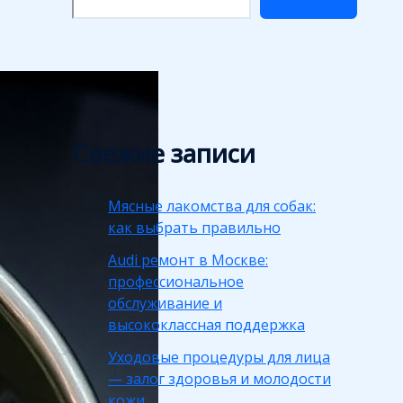
Свежие записи
Мясные лакомства для собак:
как выбрать правильно
Audi ремонт в Москве:
профессиональное
обслуживание и
высококлассная поддержка
Уходовые процедуры для лица
— залог здоровья и молодости
кожи