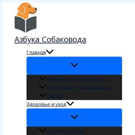
Перейти
к
содержимому
Азбука Собаковода
Главная
Амуниция и аксессуары
Воспитание и дрессировка
Общая
Здоровье и уход
Питание собаки