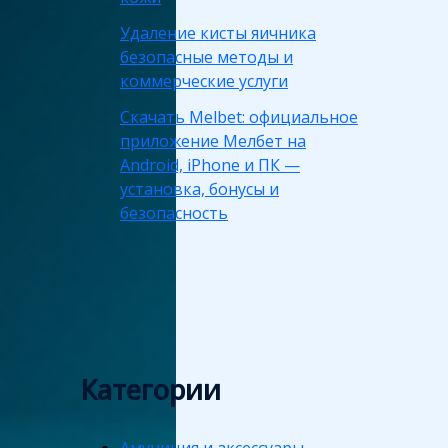
Удаление кисты яичника
безопасные методы и
коммерческие услуги
Скачать Melbet: официальное
приложение Мелбет на
Android, iPhone и ПК —
установка, бонусы и
безопасность
Категории