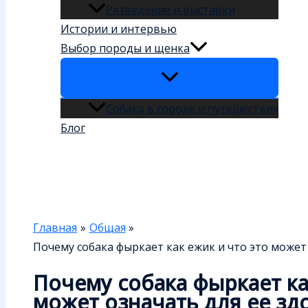
Разведение и выставки
Истории и интервью
Выбор породы и щенка
Собака в городе и путешествия
Блог
Поиск
Главная
Общая
Почему собака фыркает как ежик и что это может
Почему собака фыркает ка
может означать для ее зд