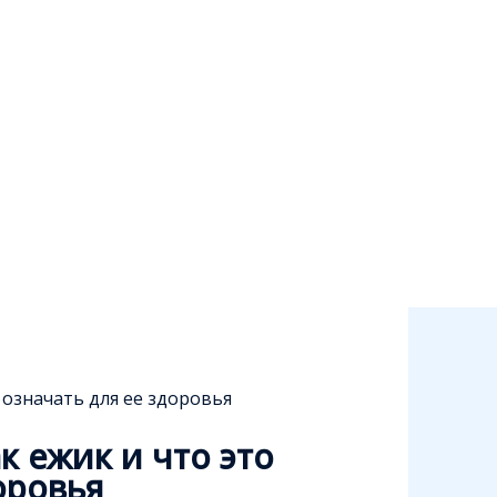
 означать для ее здоровья
к ежик и что это
оровья