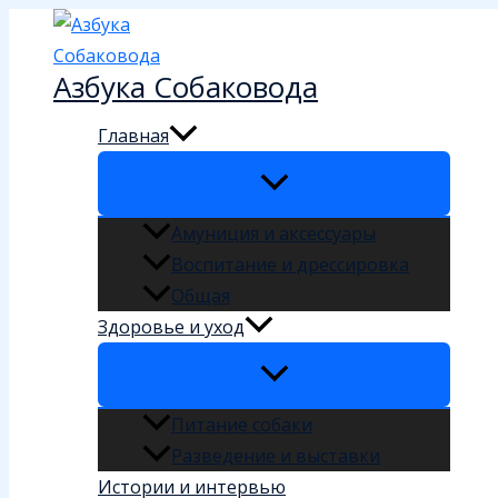
Перейти
к
Азбука Собаковода
содержимому
Главная
Амуниция и аксессуары
Воспитание и дрессировка
Общая
Здоровье и уход
Питание собаки
Разведение и выставки
Истории и интервью