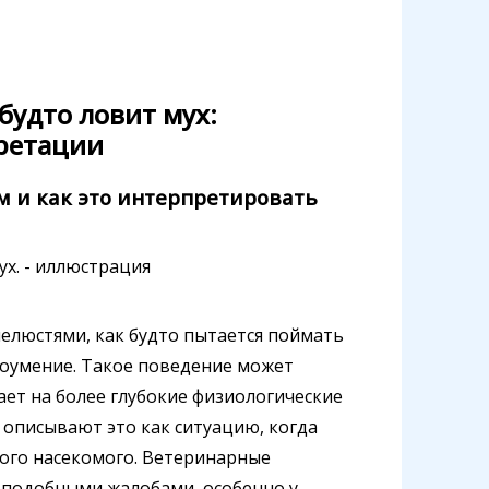
 будто ловит мух:
ретации
м и как это интерпретировать
челюстями, как будто пытается поймать
доумение. Такое поведение может
вает на более глубокие физиологические
 описывают это как ситуацию, когда
ного насекомого. Ветеринарные
с подобными жалобами, особенно у