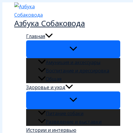
Перейти
к
Азбука Собаковода
содержимому
Главная
Амуниция и аксессуары
Воспитание и дрессировка
Общая
Здоровье и уход
Питание собаки
Разведение и выставки
Истории и интервью