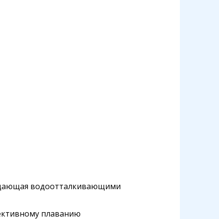
бладающая водоотталкивающими
ективному плаванию