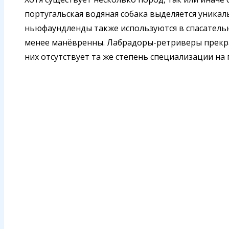
португальская водяная собака выделяется уника
ньюфаундленды также используются в спасательн
менее манёвренны. Лабрадоры-ретриверы прекра
них отсутствует та же степень специализации на