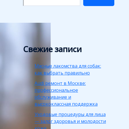
Свежие записи
Мясные лакомства для собак:
как выбрать правильно
Audi ремонт в Москве:
профессиональное
обслуживание и
высококлассная поддержка
Уходовые процедуры для лица
— залог здоровья и молодости
кожи