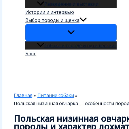
Разведение и выставки
Истории и интервью
Выбор породы и щенка
Собака в городе и путешествия
Блог
Поиск
Главная
Питание собаки
Польская низинная овчарка — особенности пород
Польская низинная овчар
породы и характер лохмат