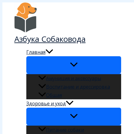
Перейти
к
содержимому
Азбука Собаковода
Главная
Амуниция и аксессуары
Воспитание и дрессировка
Общая
Здоровье и уход
Питание собаки