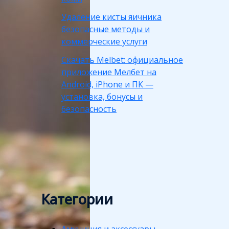
Удаление кисты яичника
безопасные методы и
коммерческие услуги
Скачать Melbet: официальное
приложение Мелбет на
Android, iPhone и ПК —
установка, бонусы и
безопасность
Категории