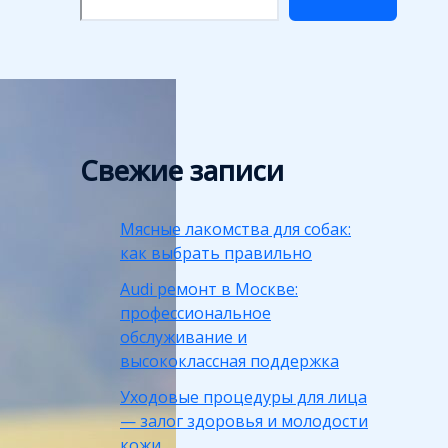
Свежие записи
Мясные лакомства для собак:
как выбрать правильно
Audi ремонт в Москве:
профессиональное
обслуживание и
высококлассная поддержка
Уходовые процедуры для лица
— залог здоровья и молодости
кожи