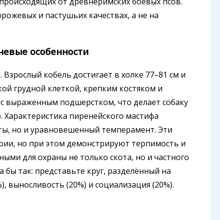
 происходящих от древнеримских боевых псов.
рожевых и пастушьих качествах, а не на
чевые особенности
 Взрослый кобель достигает в холке 77–81 см и
окой грудной клеткой, крепким костяком и
 с выраженным подшерстком, что делает собаку
. Характеристика пиренейского мастифа
ты, но и уравновешенный темперамент. Эти
ии, но при этом демонстрируют терпимость и
ными для охраны не только скота, но и частного
 бы так: представьте круг, разделённый на
), выносливость (20%) и социализация (20%).