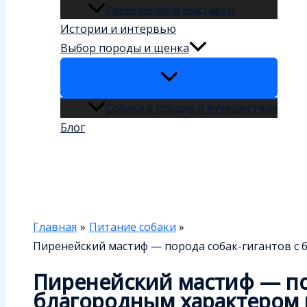
Разведение и выставки
Истории и интервью
Выбор породы и щенка
Собака в городе и путешествия
Блог
Поиск
Главная
Питание собаки
Пиренейский мастиф — порода собак-гигантов с
Пиренейский мастиф — по
благородным характером 