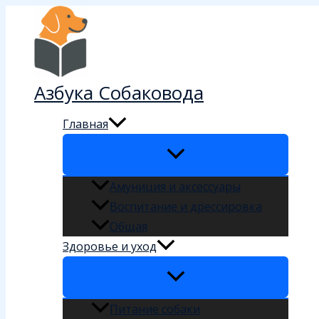
Перейти
к
содержимому
Азбука Собаковода
Главная
Амуниция и аксессуары
Воспитание и дрессировка
Общая
Здоровье и уход
Питание собаки