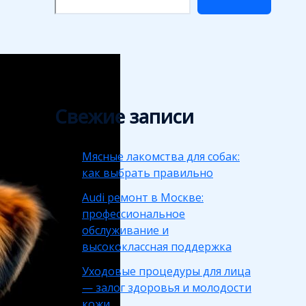
Свежие записи
Мясные лакомства для собак:
как выбрать правильно
Audi ремонт в Москве:
профессиональное
обслуживание и
высококлассная поддержка
Уходовые процедуры для лица
— залог здоровья и молодости
кожи