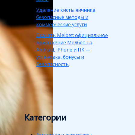
Удаление кисты яичника
безопасные методы и
коммерческие услуги
Скачать Melbet: официальное
приложение Мелбет на
Android, iPhone и ПК —
установка, бонусы и
безопасность
Категории