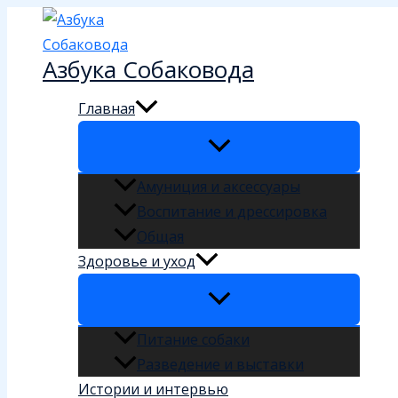
Перейти
к
Азбука Собаковода
содержимому
Главная
Амуниция и аксессуары
Воспитание и дрессировка
Общая
Здоровье и уход
Питание собаки
Разведение и выставки
Истории и интервью