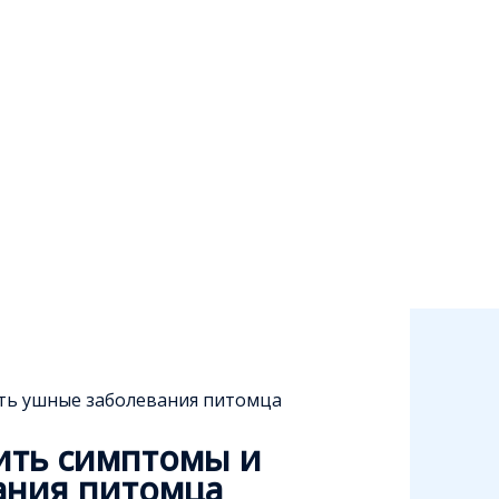
ить ушные заболевания питомца
лить симптомы и
ания питомца