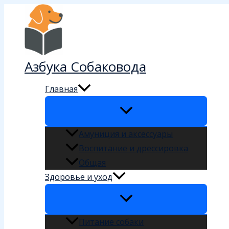
Перейти
к
содержимому
Азбука Собаковода
Главная
Амуниция и аксессуары
Воспитание и дрессировка
Общая
Здоровье и уход
Питание собаки