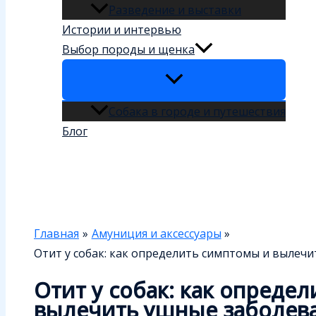
Разведение и выставки
Истории и интервью
Выбор породы и щенка
Собака в городе и путешествия
Блог
Поиск
Главная
Амуниция и аксессуары
Отит у собак: как определить симптомы и вылеч
Отит у собак: как опреде
вылечить ушные заболев