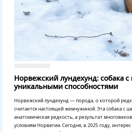
Норвежский лундехунд: собака с
уникальными способностями
Норвежский лундехунд — порода, о которой редко
считается настоящей жемчужиной. Эта собака с ш
анатомическая редкость, а результат многовеко
условиям Норвегии. Сегодня, в 2025 году, интере