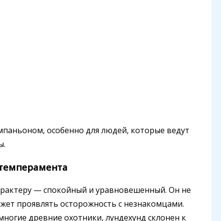
мпаньоном, особенно для людей, которые ведут
ы.
 темперамента
арактеру — спокойный и уравновешенный. Он не
может проявлять осторожность с незнакомцами.
 многие древние охотники, лундехунд склонен к