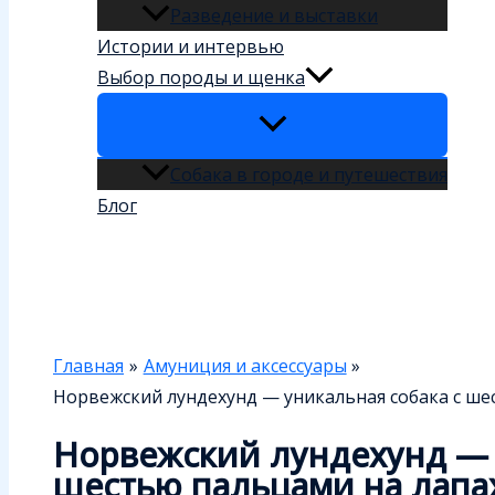
Разведение и выставки
Истории и интервью
Выбор породы и щенка
Собака в городе и путешествия
Блог
Поиск
Главная
Амуниция и аксессуары
Норвежский лундехунд — уникальная собака с ше
Норвежский лундехунд — 
шестью пальцами на лапа