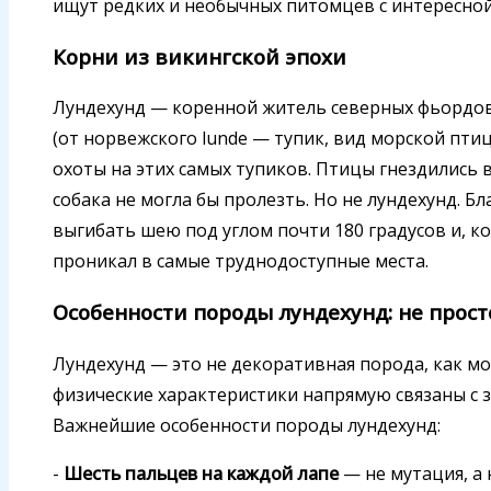
ищут редких и необычных питомцев с интересно
Корни из викингской эпохи
Лундехунд — коренной житель северных фьордов.
(от норвежского lunde — тупик, вид морской пти
охоты на этих самых тупиков. Птицы гнездились 
собака не могла бы пролезть. Но не лундехунд. Б
выгибать шею под углом почти 180 градусов и, к
проникал в самые труднодоступные места.
Особенности породы лундехунд: не прос
Лундехунд — это не декоративная порода, как мо
физические характеристики напрямую связаны с 
Важнейшие особенности породы лундехунд:
-
Шесть пальцев на каждой лапе
— не мутация, а