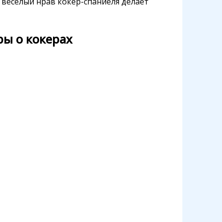
о веселый нрав кокер-спаниеля делает
ры о кокерах