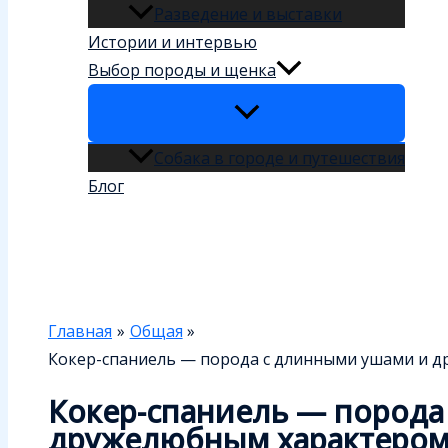
Разведение и выставки
Истории и интервью
Выбор породы и щенка
Собака в городе и путешествия
Блог
Поиск
Главная
Общая
Кокер-спаниель — порода с длинными ушами и 
Кокер-спаниель — порода
дружелюбным характеро