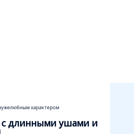
дружелюбным характером
 с длинными ушами и
м