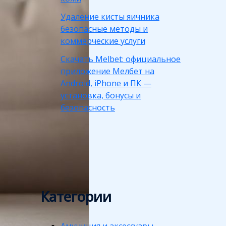
Удаление кисты яичника
безопасные методы и
коммерческие услуги
Скачать Melbet: официальное
приложение Мелбет на
Android, iPhone и ПК —
установка, бонусы и
безопасность
Категории