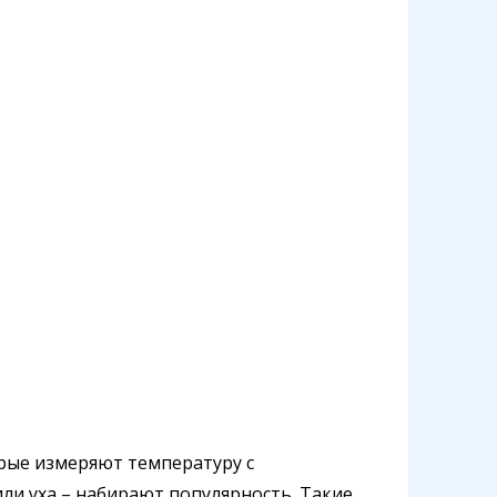
рые измеряют температуру с
или уха – набирают популярность. Такие