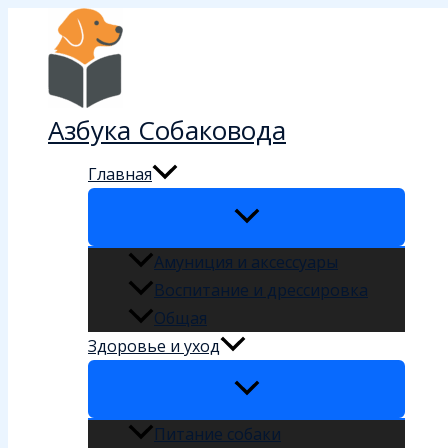
Перейти
к
содержимому
Азбука Собаковода
Главная
Амуниция и аксессуары
Воспитание и дрессировка
Общая
Здоровье и уход
Питание собаки