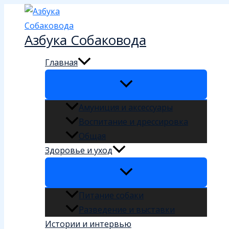
Перейти
к
Азбука Собаковода
содержимому
Главная
Амуниция и аксессуары
Воспитание и дрессировка
Общая
Здоровье и уход
Питание собаки
Разведение и выставки
Истории и интервью