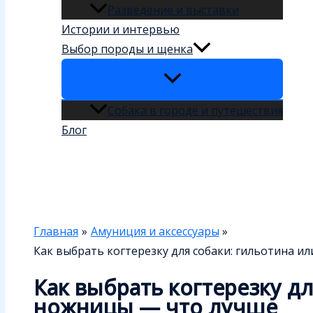
Разведение и выставки
Истории и интервью
Выбор породы и щенка
Собака в городе и путешествия
Блог
Поиск
Главная
Амуниция и аксессуары
Как выбрать когтерезку для собаки: гильотина и
Как выбрать когтерезку д
ножницы — что лучше