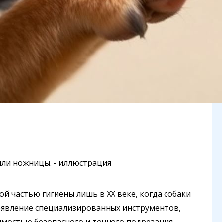
й частью гигиены лишь в XX веке, когда собаки
Появление специализированных инструментов,
димостью безопасного и точного подрезания