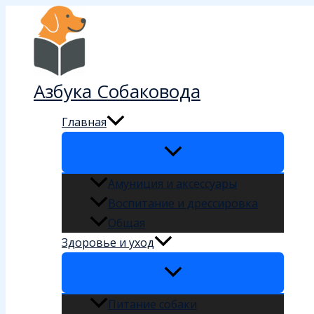
Перейти
к
содержимому
Азбука Собаковода
Главная
Амуниция и аксессуары
Воспитание и дрессировка
Общая
Здоровье и уход
Питание собаки