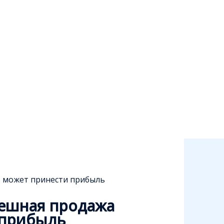
в может принести прибыль
пешная продажа
 прибыль