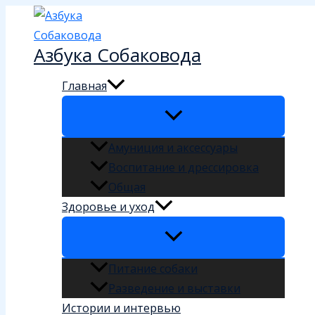
Перейти
к
Азбука Собаковода
содержимому
Главная
Амуниция и аксессуары
Воспитание и дрессировка
Общая
Здоровье и уход
Питание собаки
Разведение и выставки
Истории и интервью