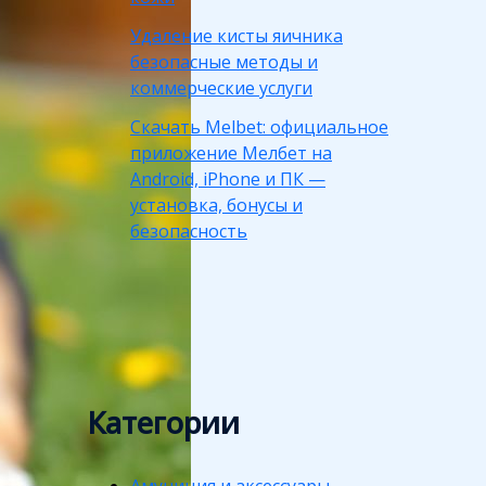
Удаление кисты яичника
безопасные методы и
коммерческие услуги
Скачать Melbet: официальное
приложение Мелбет на
Android, iPhone и ПК —
установка, бонусы и
безопасность
Категории