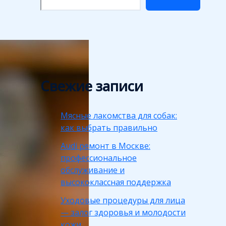
Свежие записи
Мясные лакомства для собак:
как выбрать правильно
Audi ремонт в Москве:
профессиональное
обслуживание и
высококлассная поддержка
Уходовые процедуры для лица
— залог здоровья и молодости
кожи