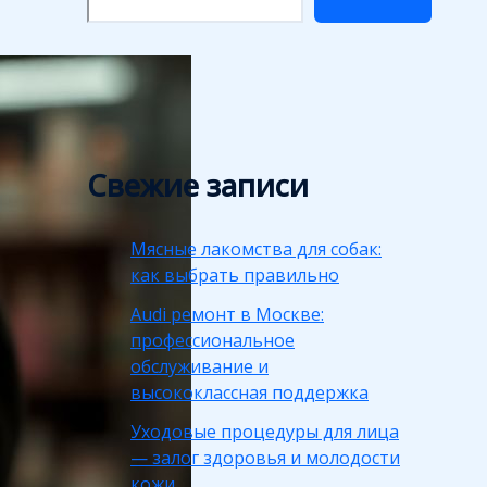
Свежие записи
Мясные лакомства для собак:
как выбрать правильно
Audi ремонт в Москве:
профессиональное
обслуживание и
высококлассная поддержка
Уходовые процедуры для лица
— залог здоровья и молодости
кожи