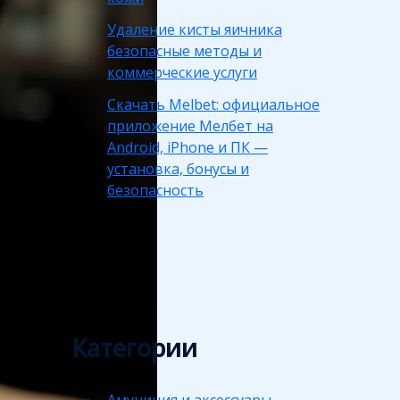
Удаление кисты яичника
безопасные методы и
коммерческие услуги
Скачать Melbet: официальное
приложение Мелбет на
Android, iPhone и ПК —
установка, бонусы и
безопасность
Категории