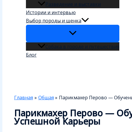
Разведение и выставки
Истории и интервью
Выбор породы и щенка
Собака в городе и путешествия
Блог
Поиск
Главная
Общая
Парикмахер Перово — Обучени
Парикмахер Перово — Обу
Успешной Карьеры