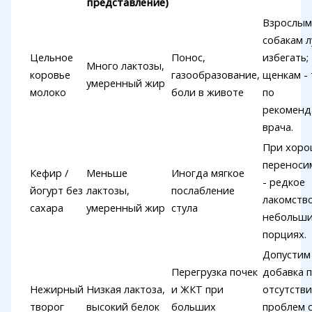
представление)
Взрослым
собакам 
Цельное
Понос,
избегать;
Много лактозы,
коровье
газообразование,
щенкам - 
умеренный жир
молоко
боли в животе
по
рекоменд
врача.
При хор
переноси
Кефир /
Меньше
Иногда мягкое
- редкое
йогурт без
лактозы,
послабление
лакомство
сахара
умеренный жир
стула
небольш
порциях.
Допустим
Перегрузка почек
добавка 
Нежирный
Низкая лактоза,
и ЖКТ при
отсутств
творог
высокий белок
больших
проблем 