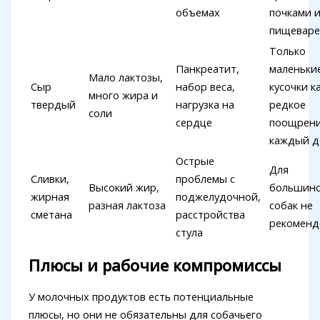
объемах
почками 
пищеваре
Только
Панкреатит,
маленьки
Мало лактозы,
Сыр
набор веса,
кусочки к
много жира и
твердый
нагрузка на
редкое
соли
сердце
поощрени
каждый д
Острые
Для
Сливки,
проблемы с
Высокий жир,
большинс
жирная
поджелудочной,
разная лактоза
собак не
сметана
расстройства
рекоменд
стула
Плюсы и рабочие компромиссы
У молочных продуктов есть потенциальные
плюсы, но они не обязательны для собачьего