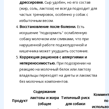
дрессировке.
Сыр удобен, но его состав
(жир, соль, лактоза) не всегда подходит для
частых тренировок, особенно у собак с
избыточным весом.
Восстановление после болезни.
Есть
искушение "подкормить" ослабленную
собаку молочком или сливками, что при
нарушенной работе поджелудочной и
кишечника может ухудшить состояние.
Коррекция рационов с аллергиями и
непереносимостью.
При подозрении на
реакцию на молочный белок или лактозу
владельцы переходят на диеты и лакомства
без молочных компонентов.
Содержание
Коммен
лактозы и жира
Типичный риск
Продукт
по
(общее
для собаки
использ