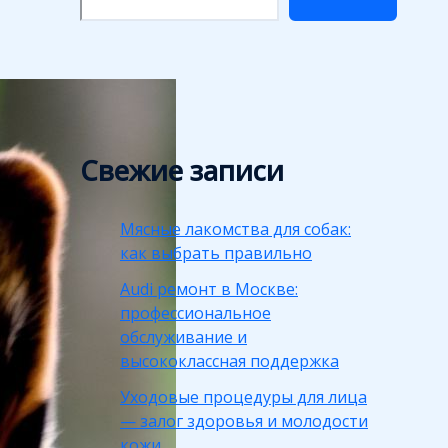
Свежие записи
Мясные лакомства для собак:
как выбрать правильно
Audi ремонт в Москве:
профессиональное
обслуживание и
высококлассная поддержка
Уходовые процедуры для лица
— залог здоровья и молодости
кожи