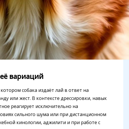
 её вариаций
котором собака издаёт лай в ответ на
ду или жест. В контексте дрессировки, навык
отное реагирует исключительно на
словиях сильного шума или при дистанционном
жебной кинологии, аджилити и при работе с