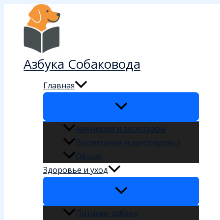
Перейти
к
содержимому
Азбука Собаковода
Главная
Амуниция и аксессуары
Воспитание и дрессировка
Общая
Здоровье и уход
Питание собаки