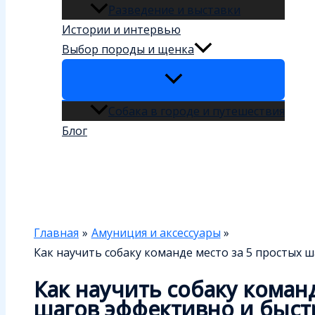
Разведение и выставки
Истории и интервью
Выбор породы и щенка
Собака в городе и путешествия
Блог
Поиск
Главная
Амуниция и аксессуары
Как научить собаку команде место за 5 простых 
Как научить собаку команд
шагов эффективно и быст