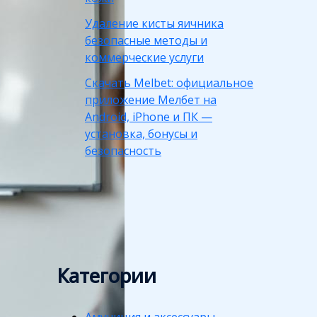
Удаление кисты яичника
безопасные методы и
коммерческие услуги
Скачать Melbet: официальное
приложение Мелбет на
Android, iPhone и ПК —
установка, бонусы и
безопасность
Категории