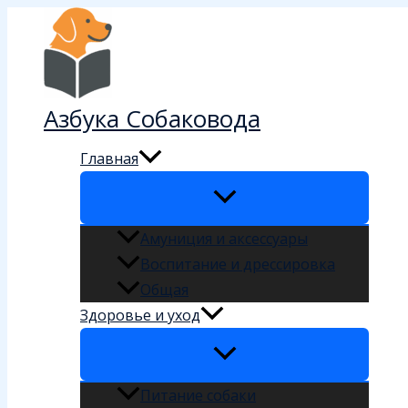
Перейти
к
содержимому
Азбука Собаковода
Главная
Амуниция и аксессуары
Воспитание и дрессировка
Общая
Здоровье и уход
Питание собаки